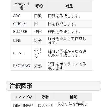
コマンド
呼称
補足
名
ARC
円弧
円弧を作成します。
CIRCLE
円
円を作成します。
ELLIPSE
楕円
楕円を作成します。
線分を連続して作成し
LINE
線分
ます。
ポリ
線分と円弧からなる連
PLINE
ライ
続線を作成します。
ン
矩形をポリラインで作
RECTANG
矩形
成します。
注釈図形
コマンド名
呼称
補足
長さ寸法を作成し
DIMLINEAR
長さ寸法