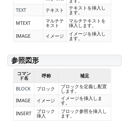
ます。
テキストを挿入し
TEXT
テキスト
ます。
マルチテ
マルチテキストを
MTEXT
キスト
挿入します。
イメージを挿入し
IMAGE
イメージ
ます。
参照図形
コマン
呼称
補足
ド名
ブロックを定義し配置
BLOCK
ブロック
します。
イメージを挿入しま
IMAGE
イメージ
す。
ブロック
ブロック参照を挿入し
INSERT
挿入
ます。