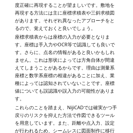
度正確に再現することが望ましいです。敷地を
再現する方法には主に座標求積表や三斜求積図
があります。それぞれ異なったアプローチをと
るので、覚えておくと良いでしょう。
座標求積表からは座標の入力が必要となりま
す。座標は手入力やOCR等で認識しても良いで
す。さらに、点名の情報があると良いかもしれ
ません。これは形状によっては方角自体が間違
えてしまうことがあるからです。理由は測量系
座標と数学系座標の相違があることに加え、業
種によっては認知されていないことです。座標
値についても誤認識や誤入力の可能性がありま
す。
これらのことを踏まえ、NijiCADでは確実かつ手
戻りのリスクを抑えた方法で作図できるツール
を用意しています。また、距離や点入力、設定
が行われるため、シームレスに図面制作に移行