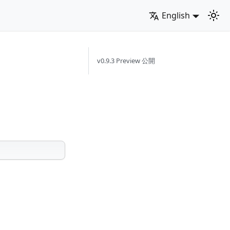
English
v0.9.3 Preview 公開